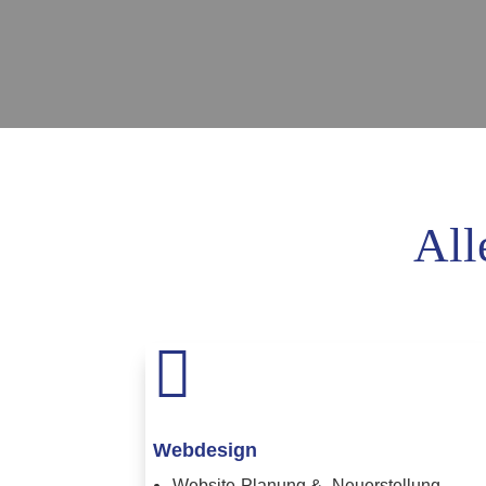
All

Webdesign
Website-Planung & -Neuerstellung