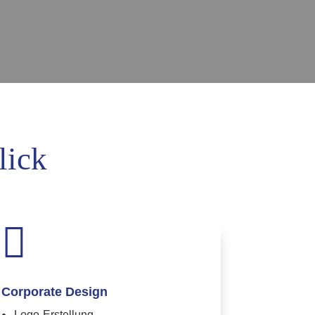
lick

Corporate Design
Logo-Erstellung